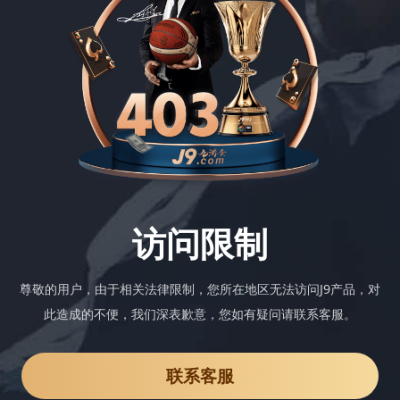
访问限制
尊敬的用户，由于相关法律限制，您所在地区无法访问J9产品，对
此造成的不便，我们深表歉意，您如有疑问请联系客服。
联系客服