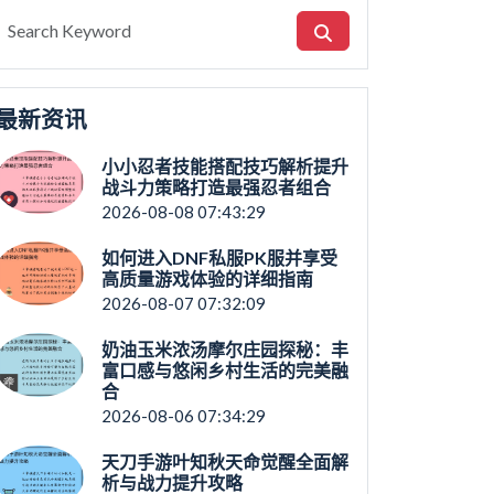
最新资讯
小小忍者技能搭配技巧解析提升
战斗力策略打造最强忍者组合
2026-08-08 07:43:29
如何进入DNF私服PK服并享受
高质量游戏体验的详细指南
2026-08-07 07:32:09
奶油玉米浓汤摩尔庄园探秘：丰
富口感与悠闲乡村生活的完美融
合
2026-08-06 07:34:29
天刀手游叶知秋天命觉醒全面解
析与战力提升攻略