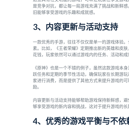
是竞争对抗，都让每一局游戏充满了挑战和新鲜感
旧能够享受游戏的乐趣和成就感。
3、内容更新与活动支持
一款优秀的手游，往往不仅仅是单一的游戏体验。
素。比如，《王者荣耀》定期推出新的英雄和皮肤
花钱，玩家依然可以通过游戏内的任务、活动和成
《原神》也是一个不错的例子，虽然这款游戏本身
跃任务和定期的季节性活动，确保玩家在长期游玩
家进行消费，而是提供了其他方式来提升游戏的可
励。
内容更新与活动支持能够帮助游戏保持新鲜感，避
够享受游戏的新内容和挑战，这对于提升游戏的长
4、优秀的游戏平衡与不依