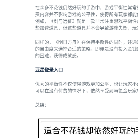
在众多不花钱仍然好玩的手游中，游戏平衡性常常
费内容并不影响游戏的公平性，使得所有玩家都能
例如，《剑与远征》就是一款非常注重游戏平衡性
些加速道具，但这些道具并不会导致游戏失衡，玩
同样的，《明日方舟》在保持平衡性的同时，还通
的自由度来选择合适的策略。即便是没有投入金钱
的困难，获得成就感。
亚星登录入口
优秀的平衡性不仅使得游戏更加公平，也让玩家不
可以在没有付费的情况下，依然享受到与氪金玩家
总结：