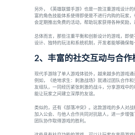
另外，《英雄联盟手游》也是一款注重游戏设计的
富的角色技能体系使得即使是不进行内购的玩家，
会定期推出免费的活动，帮助玩家获得各种奖励，
总体而言，那些注重平衡和创新设计的游戏，即使
设计、独特的玩法和系统机制，开发者能够确保每
2、丰富的社交互动与合作
现代手游除了单人游戏体验外，越来越多的游戏通
例如，《绝地求生：刺激战场》就通过团队合作和
友组队，一同经历紧张刺激的战斗，分享游戏中的
能让玩家之间建立深厚的友谊。
类似的，还有《部落冲突》。这款游戏的多人对战
加入公会、与他人合作共同对抗敌人，进一步增强
团队协作取得游戏的胜利。
这些具有社交功能的游戏，可以让玩家在享受游戏