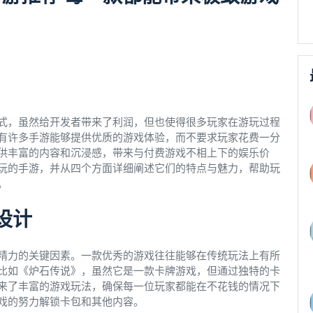
式，虽然给开发者带来了利润，但也使得很多玩家在游玩过程
有许多手游能够提供优质的游戏体验，而不要求玩家花费一分
供丰富的内容和沉浸感，带来与付费游戏不相上下的娱乐价
玩的手游，并从四个方面详细阐述它们的特点与魅力，帮助玩
。
设计
精力的关键因素。一款优秀的游戏往往能够在传统玩法上有所
比如《炉石传说》，虽然它是一款卡牌游戏，但通过独特的卡
来了丰富的游戏玩法，确保每一位玩家都能在不花钱的情况下
戏的努力解锁卡包和其他内容。