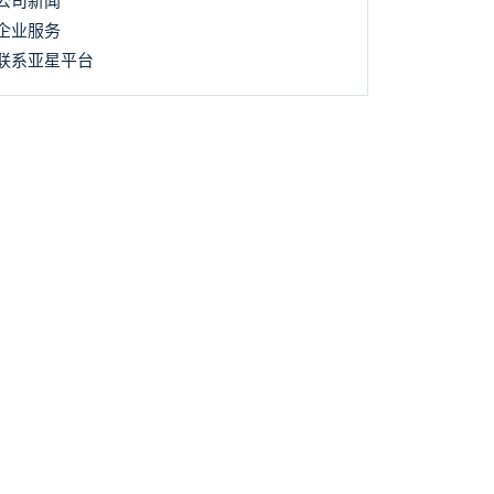
公司新闻
企业服务
联系亚星平台