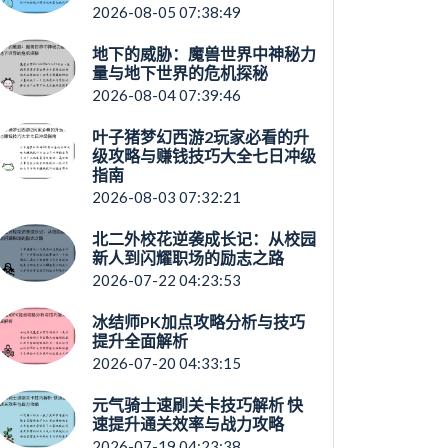
2026-08-05 07:38:49
地下的威胁：魔兽世界中神秘力
量与地下世界的危机探秘
2026-08-04 07:39:46
叶子猪梦幻西游2玩家必看的升
级攻略与赚钱技巧大全七日冲级
指南
2026-08-03 07:32:21
北二外校花逆袭成长记：从校园
新人到闪耀职场的励志之路
2026-07-22 04:23:53
冰结师PK加点攻略分析与技巧
提升全面解析
2026-07-20 04:33:15
元气骑士速刷关卡技巧解析 快
速提升通关效率与战力攻略
2026-07-19 04:23:38