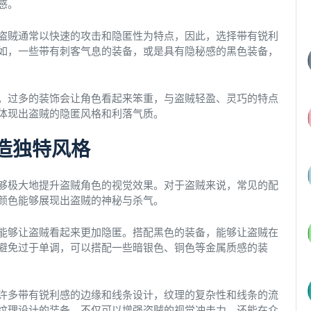
感。
盗贼通常以快速的攻击和隐匿性为特点，因此，选择带有锐利
如，一些带有刺客气息的装备，或是具有隐秘感的黑色装备，
。过多的装饰会让角色看起来笨重，与盗贼轻盈、灵巧的特点
体现出盗贼的隐匿风格和利落气质。
造独特风格
够极大地提升盗贼角色的视觉效果。对于盗贼来说，常见的配
颜色能够展现出盗贼的神秘与杀气。
能够让盗贼看起来更加隐匿。搭配黑色的装备，能够让盗贼在
避免过于单调，可以搭配一些暗银色、铜色等金属质感的装
许多带有锐利感的边缘和线条设计，纹理的复杂性和线条的流
纹理设计的装备，不仅可以增强盗贼的视觉冲击力，还能在众