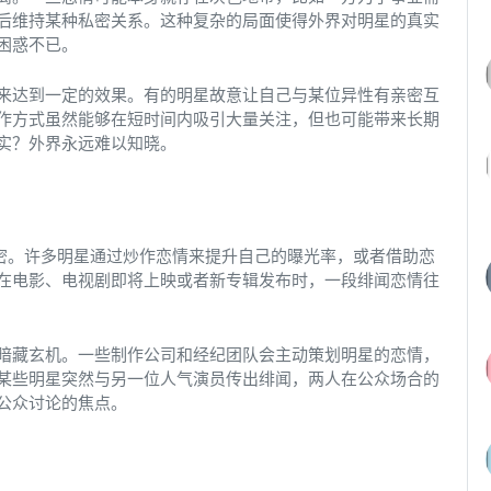
后维持某种私密关系。这种复杂的局面使得外界对明星的真实
困惑不已。
来达到一定的效果。有的明星故意让自己与某位异性有亲密互
作方式虽然能够在短时间内吸引大量关注，但也可能带来长期
实？外界永远难以知晓。
秘密。许多明星通过炒作恋情来提升自己的曝光率，或者借助恋
在电影、电视剧即将上映或者新专辑发布时，一段绯闻恋情往
暗藏玄机。一些制作公司和经纪团队会主动策划明星的恋情，
某些明星突然与另一位人气演员传出绯闻，两人在公众场合的
公众讨论的焦点。