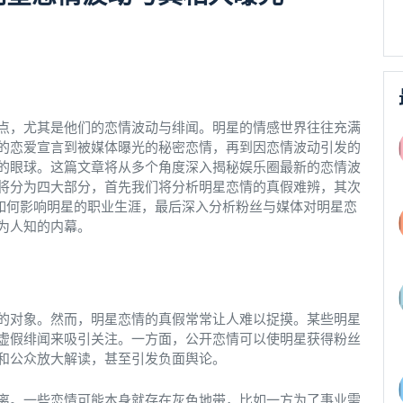
点，尤其是他们的恋情波动与绯闻。明星的情感世界往往充满
的恋爱宣言到被媒体曝光的秘密恋情，再到因恋情波动引发的
的眼球。这篇文章将从多个角度深入揭秘娱乐圈最新的恋情波
将分为四大部分，首先我们将分析明星恋情的真假难辨，其次
动如何影响明星的职业生涯，最后深入分析粉丝与媒体对明星恋
为人知的内幕。
的对象。然而，明星恋情的真假常常让人难以捉摸。某些明星
虚假绯闻来吸引关注。一方面，公开恋情可以使明星获得粉丝
和公众放大解读，甚至引发负面舆论。
离。一些恋情可能本身就存在灰色地带，比如一方为了事业需