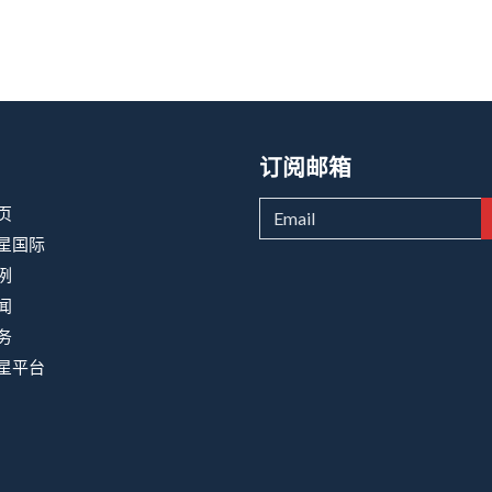
订阅邮箱
页
星国际
例
闻
务
星平台